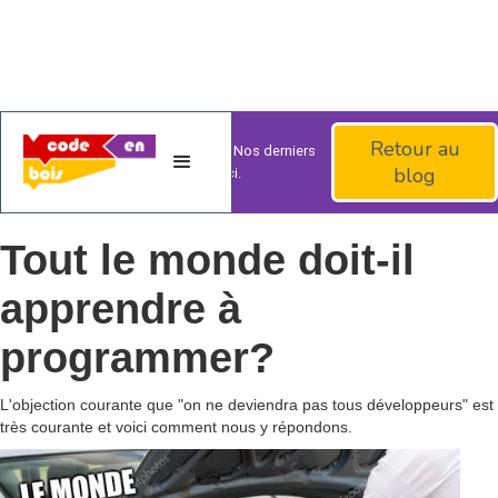
Retour au
Bienvenue sur le blog
débranché
! Nos derniers
blog
articles et actus sont ici.
Tout le monde doit-il
apprendre à
programmer?
L'objection courante que "on ne deviendra pas tous développeurs" est
très courante et voici comment nous y répondons.