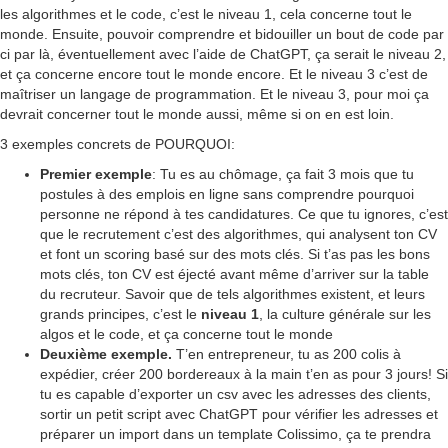
les algorithmes et le code, c’est le niveau 1, cela concerne tout le
monde. Ensuite, pouvoir comprendre et bidouiller un bout de code par
ci par là, éventuellement avec l’aide de ChatGPT, ça serait le niveau 2,
et ça concerne encore tout le monde encore. Et le niveau 3 c’est de
maîtriser un langage de programmation. Et le niveau 3, pour moi ça
devrait concerner tout le monde aussi, même si on en est loin.
3 exemples concrets de POURQUOI:
Premier exemple
: Tu es au chômage, ça fait 3 mois que tu
postules à des emplois en ligne sans comprendre pourquoi
personne ne répond à tes candidatures. Ce que tu ignores, c’est
que le recrutement c’est des algorithmes, qui analysent ton CV
et font un scoring basé sur des mots clés. Si t’as pas les bons
mots clés, ton CV est éjecté avant même d’arriver sur la table
du recruteur. Savoir que de tels algorithmes existent, et leurs
grands principes, c’est le
niveau 1
, la culture générale sur les
algos et le code, et ça concerne tout le monde
Deuxième exemple.
T’en entrepreneur, tu as 200 colis à
expédier, créer 200 bordereaux à la main t’en as pour 3 jours! Si
tu es capable d’exporter un csv avec les adresses des clients,
sortir un petit script avec ChatGPT pour vérifier les adresses et
préparer un import dans un template Colissimo, ça te prendra