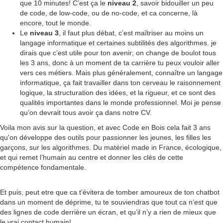
que 10 minutes! C’est ça le
niveau 2
, savoir bidouiller un peu
de code, de low-code, ou de no-code, et ca concerne, là
encore, tout le monde.
Le
niveau 3
, il faut plus débat, c’est maîtriser au moins un
langage informatique et certaines subtilités des algorithmes. je
dirais que c’est utile pour ton avenir; on change de boulot tous
les 3 ans, donc à un moment de ta carrière tu peux vouloir aller
vers ces métiers. Mais plus généralement, connaître un langage
informatique, ça fait travailler dans ton cerveau le raisonnement
logique, la structuration des idées, et la rigueur, et ce sont des
qualités importantes dans le monde professionnel. Moi je pense
qu’on devrait tous avoir ça dans notre CV.
Voila mon avis sur la question, et avec Code en Bois cela fait 3 ans
qu'on développe des outils pour passionner les jeunes, les filles les
garçons, sur les algorithmes. Du matériel made in France, écologique,
et qui remet l’humain au centre et donner les clés de cette
compétence fondamentale.
Et puis, peut etre que ca t’évitera de tomber amoureux de ton chatbot
dans un moment de déprime, tu te souviendras que tout ca n’est que
des lignes de code derrière un écran, et qu’il n’y a rien de mieux que
le vrai contact humain!